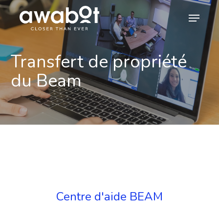
Skip
Menu
to
main
content
Transfert de propriété
du Beam
Centre d'aide BEAM