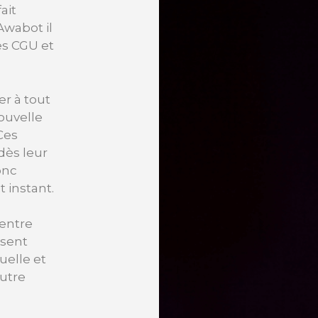
fait
Awabot il
es CGU et
er à tout
ouvelle
 Ces
dès leur
onc
 instant.
 entre
ssent
uelle et
autre