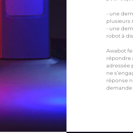
- une de
plusieurs 
- une dema
robot à di
Awabot fer
répondre 
adressée p
ne s’enga
réponse ni
demande de