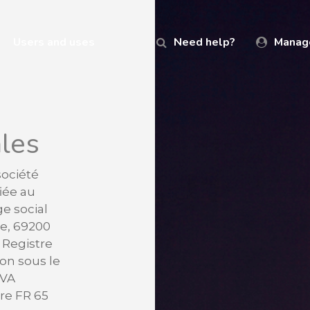
Users and uses
Need help?
Manag
ales
société
iée au
ge social
ue, 69200
 Registre
on sous le
TVA
re FR 65