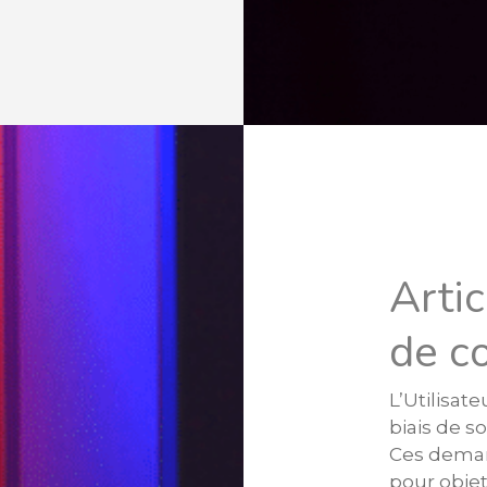
Arti
de c
L’Utilisat
biais de s
Ces dema
pour objet