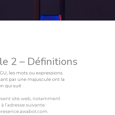
le 2 – Définitions
CGU, les mots ou expressions
t par une majuscule ont la
on qui suit :
présent site web, notamment
 à l’adresse suivante :
resence.awabot.com.