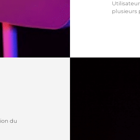
Utilisateu
plusieurs 
tion du