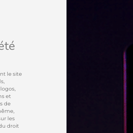
été
t le site
s,
 logos,
s et
s de
-même,
sur les
 du droit