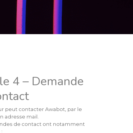
cle 4 – Demande
ontact
eur peut contacter Awabot, par le
on adresse mail.
ndes de contact ont notamment
 :