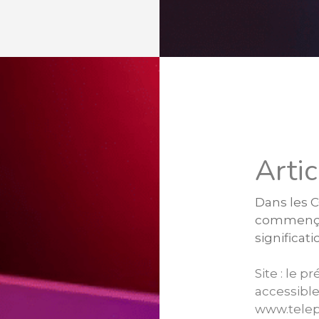
Artic
Dans les 
commençan
significati
Site : le 
accessible
www.telep