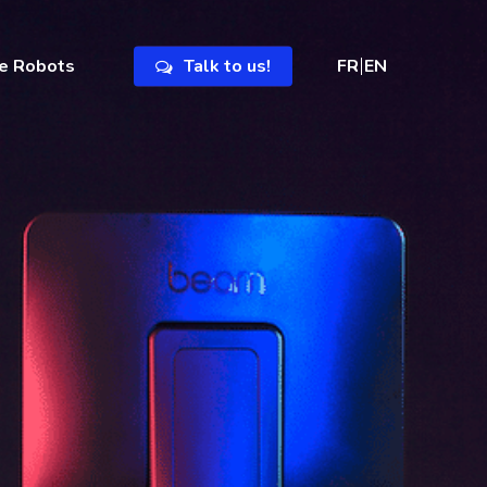
e Robots
Talk to us!
FR
EN