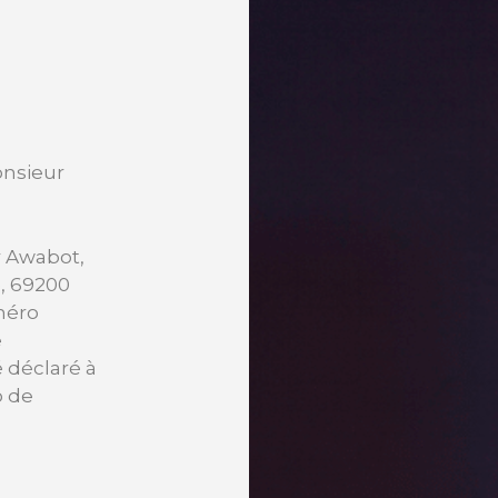
onsieur
r Awabot,
e, 69200
méro
e
é déclaré à
o de